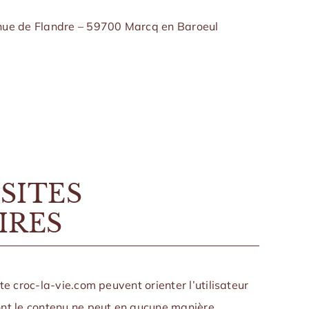
ue de Flandre – 59700 Marcq en Baroeul
 SITES
IRES
ite croc-la-vie.com peuvent orienter l’utilisateur
dont le contenu ne peut en aucune manière