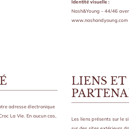
Identité visuelle :
Nash&Young – 44/46 aven
www.nashandyoung.com
É
LIENS ET
PARTENA
votre adresse électronique
Croc La Vie. En aucun cas,
Les liens présents sur le s
sur des sites extérieurs 