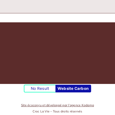
No Result
Website Carbon
Site écoconçu et développé par l’agence Kodama
Croc La Vie – Tous droits réservés