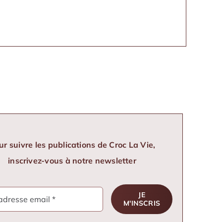
Le Sl
senso
ur suivre les publications de Croc La Vie,
inscrivez-vous à notre newsletter
JE
M'INSCRIS