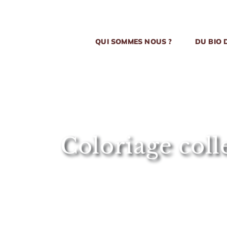
Passer
au
contenu
QUI SOMMES NOUS ?
DU BIO 
Coloriage colle